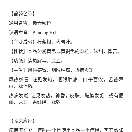
【兽药名称】
通用名称：板青颗粒
汉语拼音：Banqing Keli
【主要成分】板蓝根、大青叶。
【性状】本品为浅黄色或黄褐色的颗粒；味甜，微苦。
【功能】清热解毒，凉血。
【主治】风热感冒，咽喉肿痛，热病发斑。
风热感冒 证见发热，咽喉肿痛，口干喜饮，舌苔薄
白，脉浮数。
热病发斑 证见发热，神昏，皮肤、黏膜发斑，或有便
血、尿血。舌红绛，脉数。
【临床应用】
疾病流行期，每隔一个月使用本品一个疗程，可有效降